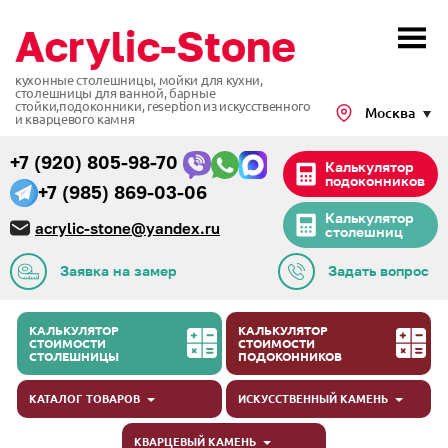
кухонные столешницы, мойки для кухни,
столешницы для ванной, барные
стойки,подоконники,
reseption из искусственного
Москва
и кварцевого камня
+7 (920) 805-98-70
Калькулятор
подоконников
+7 (985) 869-03-06
Калькулятор
acrylic-stone@yandex.ru
столешниц
Заявка на замер
Задать вопрос
КАЛЬКУЛЯТОР
КАЛЬКУЛЯТОР
СТОИМОСТИ
СТОИМОСТИ
СТОЛЕШНИЦЫ
ПОДОКОННИКОВ
КАТАЛОГ ТОВАРОВ
ИСКУССТВЕННЫЙ КАМЕНЬ
КВАРЦЕВЫЙ КАМЕНЬ