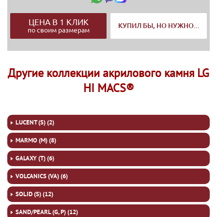
ЦЕНА В 1 КЛИК
КУПИЛ БЫ, НО НУЖНО...
по своим размерам
Другие коллекции акрилового камня LG
HI MACS®
LUCENT (S) (2)
MARMO (M) (8)
GALAXY (T) (6)
VOLCANICS (VA) (6)
SOLID (S) (12)
SAND/PEARL (G, P) (12)