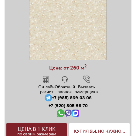
2
260 м
Цена: от
Он-лайн
Обратный
Вызвать
расчет
звонок
замерщика
+7 (985) 869-03-06
+7 (920) 805-98-70
ЦЕНА В 1 КЛИК
КУПИЛ БЫ, НО НУЖНО...
по своим размерам