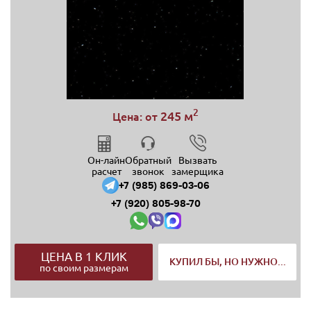
2
245 м
Цена: от
Он-лайн
Обратный
Вызвать
расчет
звонок
замерщика
+7 (985) 869-03-06
+7 (920) 805-98-70
ЦЕНА В 1 КЛИК
КУПИЛ БЫ, НО НУЖНО...
по своим размерам