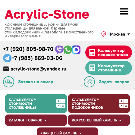
кухонные столешницы, мойки для кухни,
столешницы для ванной, барные
стойки,подоконники,
reseption из искусственного
Москва
и кварцевого камня
+7 (920) 805-98-70
Калькулятор
подоконников
+7 (985) 869-03-06
Калькулятор
acrylic-stone@yandex.ru
столешниц
Заявка на замер
Задать вопрос
КАЛЬКУЛЯТОР
КАЛЬКУЛЯТОР
СТОИМОСТИ
СТОИМОСТИ
СТОЛЕШНИЦЫ
ПОДОКОННИКОВ
КАТАЛОГ ТОВАРОВ
ИСКУССТВЕННЫЙ КАМЕНЬ
КВАРЦЕВЫЙ КАМЕНЬ