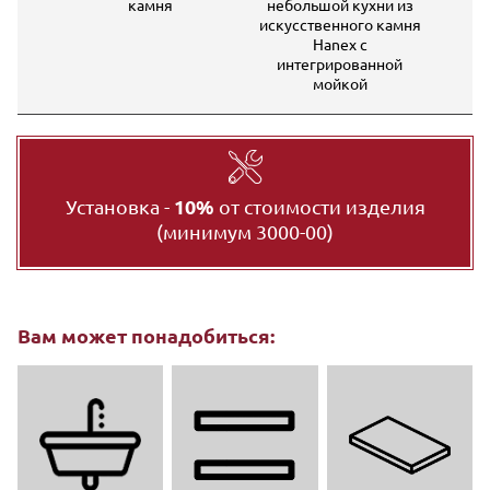
X с
камня
небольшой кухни из
из 
ой и
искусственного камня
камн
ой
Hanex с
сте
интегрированной
мойкой
Установка -
10%
от стоимости изделия
(минимум 3000-00)
Вам может понадобиться: