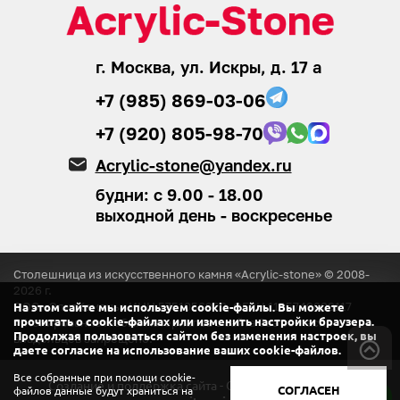
г. Москва, ул. Искры, д. 17 а
+7 (985) 869-03-06
+7 (920) 805-98-70
Acrylic-stone@yandex.ru
будни: с 9.00 - 18.00
выходной день - воскресенье
Столешница из искусственного камня «Acrylic-stone» © 2008-
2026
г.
ООО «ЭлитКамень»
ИНН 5751056920, ОГРН 1155749008117
На этом сайте мы используем cookie-файлы. Вы можете
прочитать о cookie-файлах или изменить настройки браузера.
® Копирование любых материалов с сайта
без согласия
Продолжая пользоваться сайтом без изменения настроек, вы
владельцев запрещено.
даете согласие на использование ваших cookie-файлов.
Все собранные при помощи cookie-
Создание и поддержка сайта - ООО «Регион центр».
СОГЛАСЕН
файлов данные будут храниться на