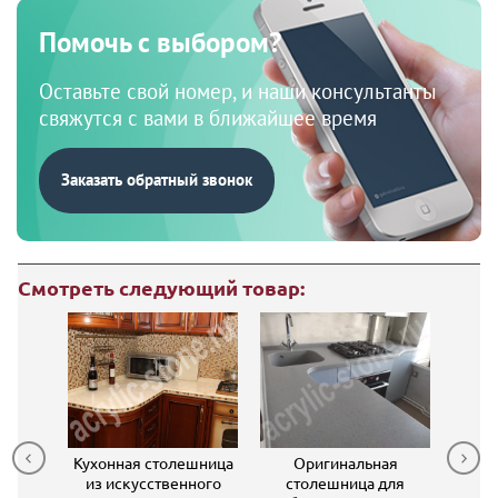
Помочь с выбором?
Оставьте свой номер, и наши консультанты
свяжутся с вами в ближайшее время
Заказать обратный звонок
Смотреть следующий товар:
шница
Кухонная столешница
Оригинальная
О
ного
из искусственного
столешница для
кухо