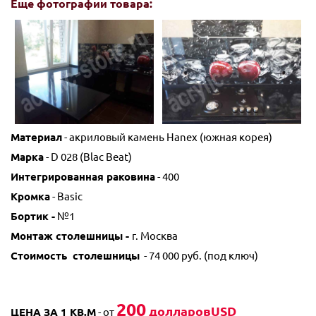
Еще фотографии товара:
Материал
- акриловый камень Hanex (южная корея)
Марка
- D 028 (Blac Beat)
Интегрированная раковина
- 400
Кромка
- Basic
Бортик -
№1
Монтаж столешницы -
г. Москва
Стоимость столешницы
- 74 000 руб. (под ключ)
200
долларовUSD
ЦЕНА ЗА 1 КВ.М
- от