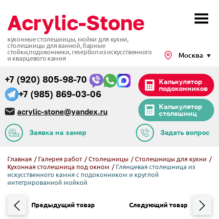
кухонные столешницы, мойки для кухни,
столешницы для ванной, барные
стойки,подоконники,
reseption из искусственного
Москва
и кварцевого камня
+7 (920) 805-98-70
Калькулятор
подоконников
+7 (985) 869-03-06
Калькулятор
acrylic-stone@yandex.ru
столешниц
Заявка на замер
Задать вопрос
Главная
/
Галерея работ
/
Столешницы
/
Столешницы для кухни
/
Кухонная столешница под окном
/
Глянцевая столешница из
искусственного камня с подоконником и круглой
интегрированной мойкой