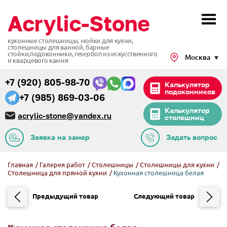
кухонные столешницы, мойки для кухни,
столешницы для ванной, барные
стойки,подоконники,
reseption из искусственного
Москва
и кварцевого камня
+7 (920) 805-98-70
Калькулятор
подоконников
+7 (985) 869-03-06
Калькулятор
acrylic-stone@yandex.ru
столешниц
Заявка на замер
Задать вопрос
Главная
/
Галерея работ
/
Столешницы
/
Столешницы для кухни
/
Столешница для прямой кухни
/
Кухонная столешница белая