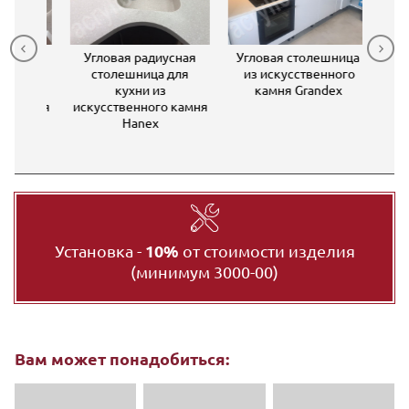
я
Угловая радиусная
Угловая столешница
П-об
для
столешница для
из искусственного
с
кухни из
камня Grandex
искус
 камня
искусственного камня
Hanex
м
ной
мойк
Установка -
10%
от стоимости изделия
(минимум 3000-00)
Вам может понадобиться: