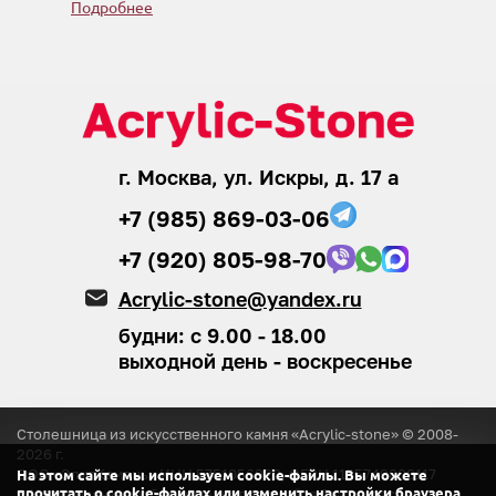
Подробнее
г. Москва, ул. Искры, д. 17 а
+7 (985) 869-03-06
+7 (920) 805-98-70
Acrylic-stone@yandex.ru
будни: с 9.00 - 18.00
выходной день - воскресенье
Столешница из искусственного камня «Acrylic-stone» © 2008-
2026
г.
ООО «ЭлитКамень»
ИНН 5751056920, ОГРН 1155749008117
На этом сайте мы используем cookie-файлы. Вы можете
прочитать о cookie-файлах или изменить настройки браузера.
® Копирование любых материалов с сайта
без согласия