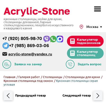
кухонные столешницы, мойки для кухни,
столешницы для ванной, барные
стойки,подоконники,
reseption из искусственного
Москва
и кварцевого камня
+7 (920) 805-98-70
Калькулятор
подоконников
+7 (985) 869-03-06
Калькулятор
acrylic-stone@yandex.ru
столешниц
Заявка на замер
Задать вопрос
Главная
/
Галерея работ
/
Столешницы
/
Столешницы для кухни
/
Кухонная столешница под окном
/
Кухонная столешница серая
угловая