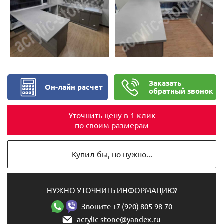
Заказать
Он-лайн расчет
обратный звонок
Уточнить цену в 1 клик
по своим размерам
Купил бы, но нужно...
НУЖНО УТОЧНИТЬ ИНФОРМАЦИЮ?
Звоните +7 (920) 805-98-70
acrylic-stone@yandex.ru