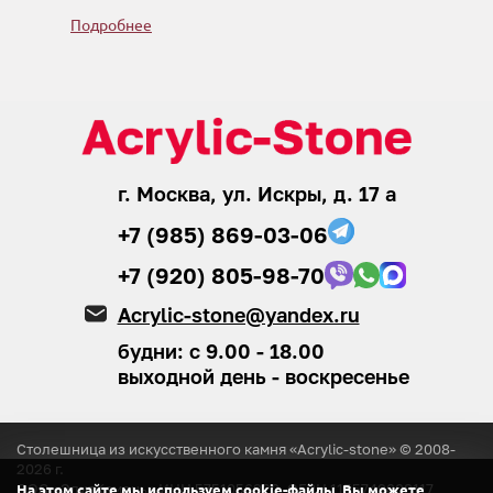
Подробнее
г. Москва, ул. Искры, д. 17 а
+7 (985) 869-03-06
+7 (920) 805-98-70
Acrylic-stone@yandex.ru
будни: с 9.00 - 18.00
выходной день - воскресенье
Столешница из искусственного камня «Acrylic-stone» © 2008-
2026
г.
ООО «ЭлитКамень»
ИНН 5751056920, ОГРН 1155749008117
На этом сайте мы используем cookie-файлы. Вы можете