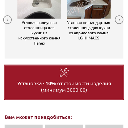
шница
Угловая радиусная
Угловая нестандартная
Кухо
з
столешница для
столешница для кухни
б
 камня
кухни из
из акрилового камня
ON с
искусственного камня
LG HI-MACS
йкой
Hanex
Установка -
10%
от стоимости изделия
(минимум 3000-00)
Вам может понадобиться: