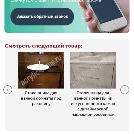
Заказать обратный звонок
Смотреть следующий товар:
шница
Столешница для
Столешница для
Ст
аты из
ванной комнаты под
ванной комнаты из
ван
раковину
искусственного камня
искус
с дизайнерской
Hanex
накладной раковиной