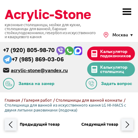
кухонные столешницы, мойки для кухни,
столешницы для ванной, барные
стойки,подоконники,
reseption из искусственного
Москва
и кварцевого камня
+7 (920) 805-98-70
Калькулятор
подоконников
+7 (985) 869-03-06
Калькулятор
acrylic-stone@yandex.ru
столешниц
Заявка на замер
Задать вопрос
Главная
/
Галерея работ
/
Столешницы для ванной комнаты
/
Столешница для ванной из искусственного камня LG HI-MACS с
двумя литыми раковинами (лодочка)