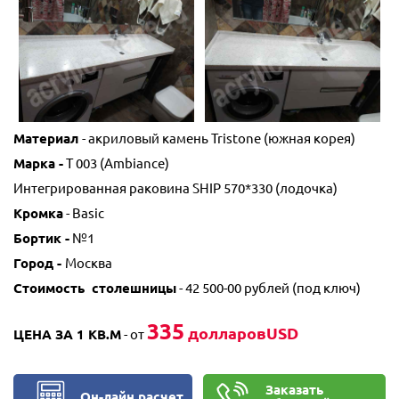
Материал
- акриловый камень Tristone (южная корея)
Марка -
T 003 (Ambiance)
Интегрированная раковина SHIP 570*330 (лодочка)
Кромка
- Basic
Бортик -
№1
Город -
Москва
Стоимость столешницы
- 42 500-00 рублей (под ключ)
335
долларовUSD
ЦЕНА ЗА 1 КВ.М
- от
Заказать
Он-лайн расчет