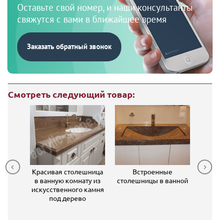
Оставьте свой номер, и наши консультанты
свяжутся с вами в ближайшее время
Заказать обратный звонок
Смотреть следующий товар:
для
Красивая столешница
Встроенные
Белая
в ванную комнату из
столешницы в ванной
ван
 камня
искусственного камня
к
кой
под дерево
I-MACS