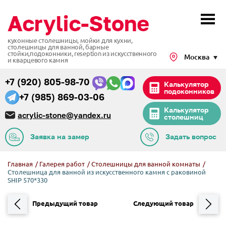
кухонные столешницы, мойки для кухни,
столешницы для ванной, барные
стойки,подоконники,
reseption из искусственного
Москва
и кварцевого камня
+7 (920) 805-98-70
Калькулятор
подоконников
+7 (985) 869-03-06
Калькулятор
acrylic-stone@yandex.ru
столешниц
Заявка на замер
Задать вопрос
Главная
/
Галерея работ
/
Столешницы для ванной комнаты
/
Столешница для ванной из искусственного камня с раковиной
SHIP 570*330