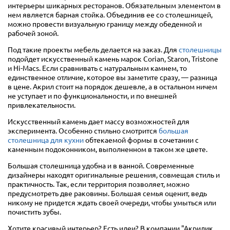
интерьеры шикарных ресторанов. Обязательным элементом в
нем является барная стойка. Объединив ее со столешницей,
можно провести визуальную границу между обеденной и
рабочей зоной.
Под такие проекты мебель делается на заказ. Для
столешницы
подойдет искусственный камень марок Corian, Staron, Tristone
и Hi-Macs. Если сравнивать с натуральным камнем, то
единственное отличие, которое вы заметите сразу, — разница
в цене. Акрил стоит на порядок дешевле, а в остальном ничем
не уступает и по функциональности, и по внешней
привлекательности.
Искусственный камень дает массу возможностей для
эксперимента. Особенно стильно смотрится
большая
столешница для кухни
обтекаемой формы в сочетании с
каменным подоконником, выполненном в таком же цвете.
Большая столешница удобна и в ванной. Современные
дизайнеры находят оригинальные решения, совмещая стиль и
практичность. Так, если территория позволяет, можно
предусмотреть две раковины. Большая семья оценит, ведь
никому не придется ждать своей очереди, чтобы умыться или
почистить зубы.
Хотите красивый интерьер? Есть идеи? В компании "Акрилик