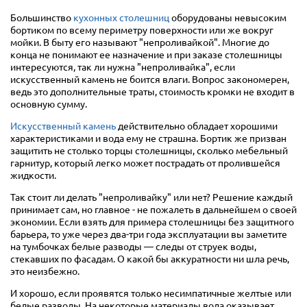
Большинство
кухонных столешниц
оборудованы невысоким
бортиком по всему периметру поверхности или же вокруг
мойки. В быту его называют "непроливайкой". Многие до
конца не понимают ее назначение и при заказе столешницы
интересуются, так ли нужна "непроливайка", если
искусственный камень не боится влаги. Вопрос закономерен,
ведь это дополнительные траты, стоимость кромки не входит в
основную сумму.
Искусственный камень
действительно обладает хорошими
характеристиками и вода ему не страшна. Бортик же призван
защитить не столько торцы столешницы, сколько мебельный
гарнитур, который легко может пострадать от пролившейся
жидкости.
Так стоит ли делать "непроливайку" или нет? Решение каждый
принимает сам, но главное - не пожалеть в дальнейшем о своей
экономии. Если взять для примера столешницы без защитного
барьера, то уже через два-три года эксплуатации вы заметите
на тумбочках белые разводы — следы от струек воды,
стекавших по фасадам. О какой бы аккуратности ни шла речь,
это неизбежно.
И хорошо, если проявятся только несимпатичные желтые или
белые разводы. На некоторые материалы вода оказывает