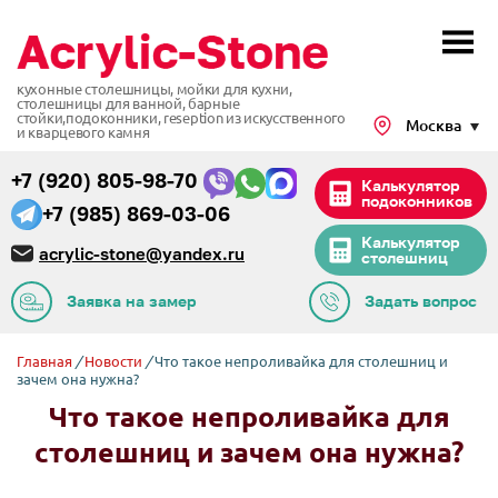
кухонные столешницы, мойки для кухни,
столешницы для ванной, барные
стойки,подоконники,
reseption из искусственного
Москва
и кварцевого камня
+7 (920) 805-98-70
Калькулятор
подоконников
+7 (985) 869-03-06
Калькулятор
acrylic-stone@yandex.ru
столешниц
Заявка на замер
Задать вопрос
Главная
/
Новости
/
Что такое непроливайка для столешниц и
зачем она нужна?
Что такое непроливайка для
столешниц и зачем она нужна?