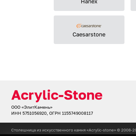
Hanex
Caesarstone
ООО «ЭлитКамень»
ИНН 5751056920, ОГРН 1155749008117
Столешница из искусственного камня «Acrylic-stone» © 2008-
2