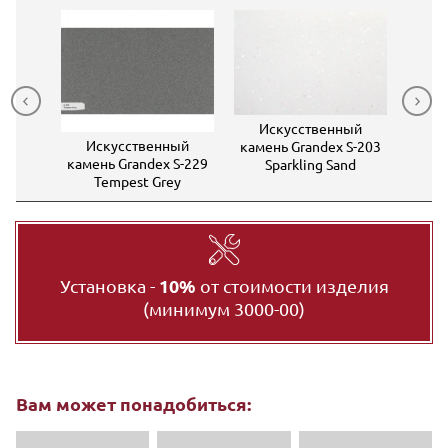
ный
S-213
Искусственный
n
Искусственный
Ис
камень Grandex S-203
камень Grandex S-229
каме
Sparkling Sand
Tempest Grey
Установка -
10%
от стоимости изделия
(минимум 3000-00)
Вам может понадобиться: