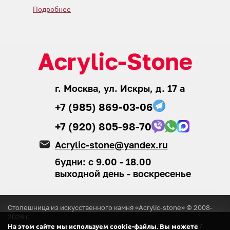
Подробнее
г. Москва, ул. Искры, д. 17 а
+7 (985) 869-03-06
+7 (920) 805-98-70
Acrylic-stone@yandex.ru
будни: с 9.00 - 18.00
выходной день - воскресенье
Столешница из искусственного камня «Acrylic-stone» © 2008-
2026
г.
ООО «ЭлитКамень»
ИНН 5751056920, ОГРН 1155749008117
На этом сайте мы используем cookie-файлы. Вы можете