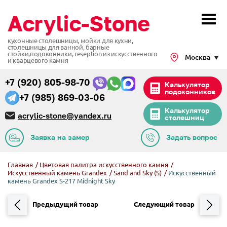
кухонные столешницы, мойки для кухни,
столешницы для ванной, барные
стойки,подоконники,
reseption из искусственного
Москва
и кварцевого камня
+7 (920) 805-98-70
Калькулятор
подоконников
+7 (985) 869-03-06
Калькулятор
acrylic-stone@yandex.ru
столешниц
Заявка на замер
Задать вопрос
Главная
/
Цветовая палитра искусственного камня
/
Искусственный камень Grandex
/
Sand and Sky (S)
/
Искусственный
камень Grandex S-217 Midnight Sky