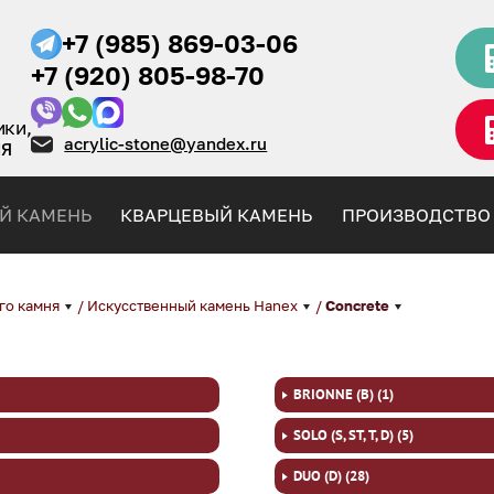
+7 (985) 869-03-06
+7 (920) 805-98-70
ики,
acrylic-stone@yandex.ru
НЯ
Й КАМЕНЬ
КВАРЦЕВЫЙ КАМЕНЬ
ПРОИЗВОДСТВО
го камня
/
Искусственный камень Hanex
/
Concrete
BRIONNE (B) (1)
SOLO (S, ST, T, D) (5)
DUO (D) (28)