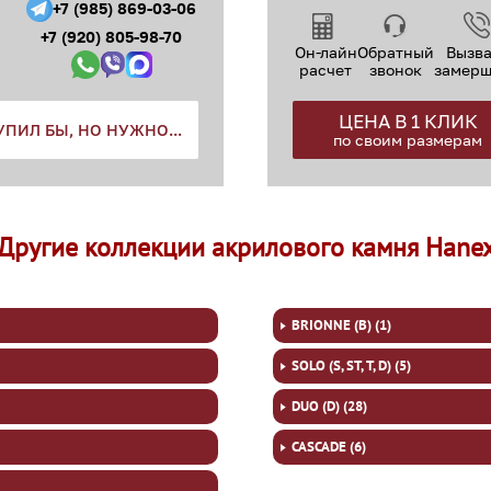
+7 (985) 869-03-06
+7 (920) 805-98-70
Он-лайн
Обратный
Вызва
расчет
звонок
замер
ЦЕНА В 1 КЛИК
УПИЛ БЫ, НО НУЖНО...
по своим размерам
Другие коллекции акрилового камня Hane
BRIONNE (B) (1)
SOLO (S, ST, T, D) (5)
DUO (D) (28)
CASCADE (6)