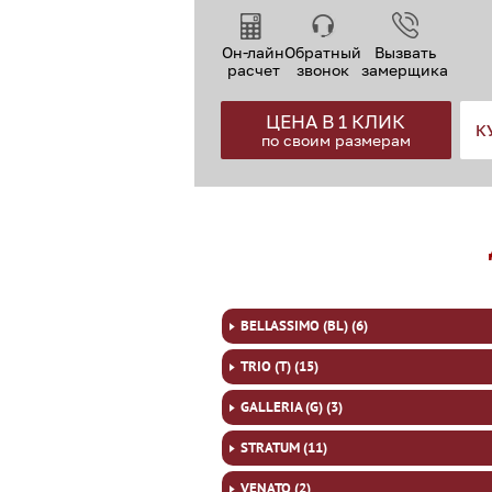
Он-лайн
Обратный
Вызвать
расчет
звонок
замерщика
ЦЕНА В 1 КЛИК
К
по своим размерам
BELLASSIMO (BL) (6)
TRIO (T) (15)
GALLERIA (G) (3)
STRATUM (11)
VENATO (2)