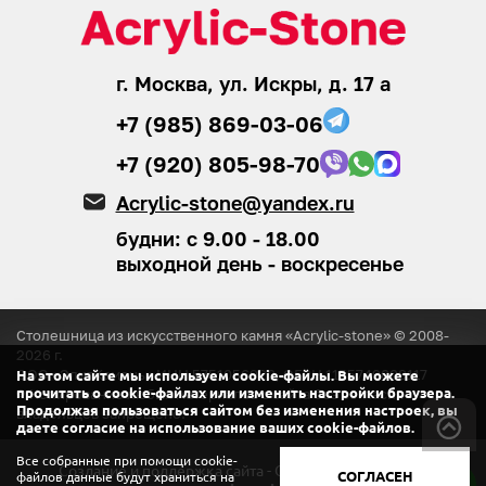
г. Москва, ул. Искры, д. 17 а
+7 (985) 869-03-06
+7 (920) 805-98-70
Acrylic-stone@yandex.ru
будни: с 9.00 - 18.00
выходной день - воскресенье
Столешница из искусственного камня «Acrylic-stone» © 2008-
2026
г.
ООО «ЭлитКамень»
ИНН 5751056920, ОГРН 1155749008117
На этом сайте мы используем cookie-файлы. Вы можете
прочитать о cookie-файлах или изменить настройки браузера.
® Копирование любых материалов с сайта
без согласия
Продолжая пользоваться сайтом без изменения настроек, вы
владельцев запрещено.
даете согласие на использование ваших cookie-файлов.
Все собранные при помощи cookie-
Создание и поддержка сайта - ООО «Регион центр».
СОГЛАСЕН
файлов данные будут храниться на