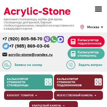
кухонные столешницы, мойки для кухни,
столешницы для ванной, барные
стойки,подоконники,
reseption из искусственного
Москва
и кварцевого камня
+7 (920) 805-98-70
Калькулятор
подоконников
+7 (985) 869-03-06
Калькулятор
acrylic-stone@yandex.ru
столешниц
Заявка на замер
Задать вопрос
КАЛЬКУЛЯТОР
КАЛЬКУЛЯТОР
СТОИМОСТИ
СТОИМОСТИ
СТОЛЕШНИЦЫ
ПОДОКОННИКОВ
КАТАЛОГ ТОВАРОВ
ИСКУССТВЕННЫЙ КАМЕНЬ
КВАРЦЕВЫЙ КАМЕНЬ