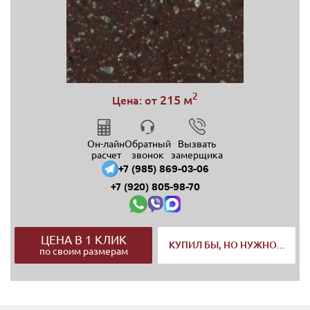
2
215 м
Цена: от
Он-лайн
Обратный
Вызвать
расчет
звонок
замерщика
+7 (985) 869-03-06
+7 (920) 805-98-70
ЦЕНА В 1 КЛИК
КУПИЛ БЫ, НО НУЖНО...
по своим размерам