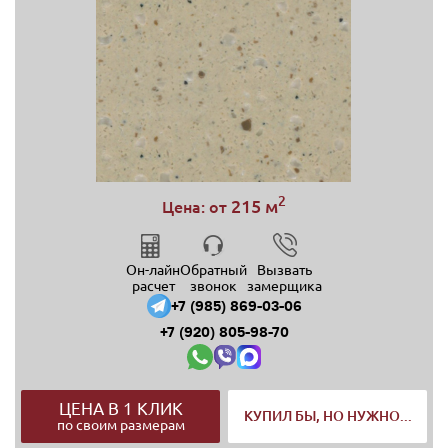
2
215 м
Цена: от
Он-лайн
Обратный
Вызвать
расчет
звонок
замерщика
+7 (985) 869-03-06
+7 (920) 805-98-70
ЦЕНА В 1 КЛИК
КУПИЛ БЫ, НО НУЖНО...
по своим размерам