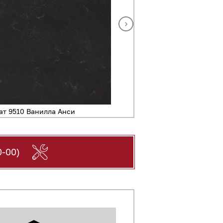
ат 9510 Ванилла Анси
Кварцевый агломер
-00)