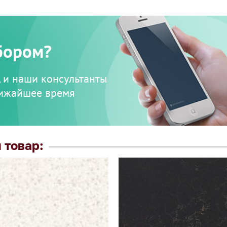
бором?
, и наши консультанты
лижайшее время
 товар: