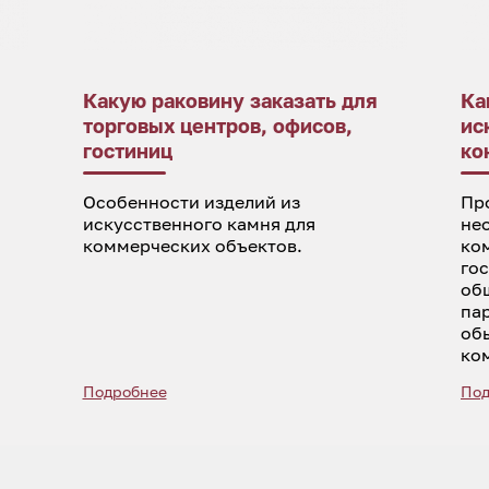
Какую раковину заказать для
Ка
торговых центров, офисов,
ис
гостиниц
ко
Особенности изделий из
Пр
искусственного камня для
не
коммерческих объектов.
ко
го
об
па
об
ко
Подробнее
Под