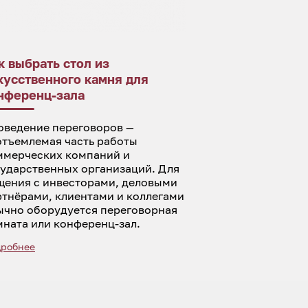
к выбрать стол из
кусственного камня для
нференц-зала
оведение переговоров —
отъемлемая часть работы
ммерческих компаний и
сударственных организаций. Для
щения с инвесторами, деловыми
ртнёрами, клиентами и коллегами
ычно оборудуется переговорная
мната или конференц-зал.
робнее