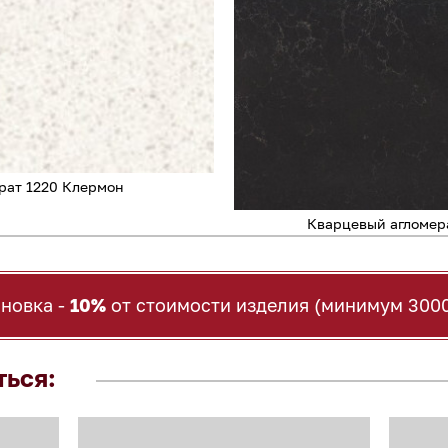
рат 1220 Клермон
Кварцевый агломер
ановка -
10%
от стоимости изделия (минимум 3000
ться: