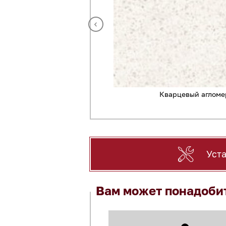
Кварцевый агломе
рат 8044 Эври
Уст
Вам может понадоби