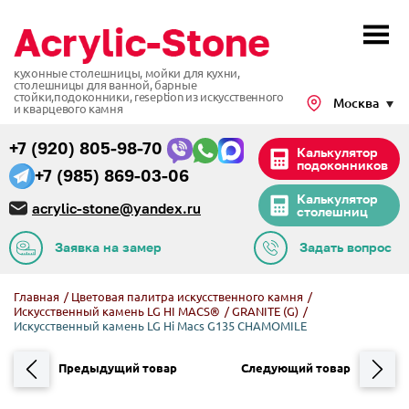
кухонные столешницы, мойки для кухни,
столешницы для ванной, барные
стойки,подоконники,
reseption из искусственного
Москва
и кварцевого камня
+7 (920) 805-98-70
Калькулятор
подоконников
+7 (985) 869-03-06
Калькулятор
acrylic-stone@yandex.ru
столешниц
Заявка на замер
Задать вопрос
Главная
/
Цветовая палитра искусственного камня
/
Искусственный камень LG HI MACS®
/
GRANITE (G)
/
Искусственный камень LG Hi Macs G135 CHAMOMILE