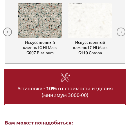
ный
Искусственный
Искусственный
Ис
Macs
камень LG Hi Macs
камень LG Hi Macs
кам
ELLA
G007 Platinum
G110 Corona
G13
Установка -
10%
от стоимости изделия
(минимум 3000-00)
Вам может понадобиться: