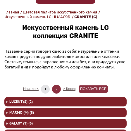
Главная
/
Цветовая палитра искусственного камня
/
Искусственный камень LG HI MACS®
/
GRANITE (G)
Искусственный камень LG
коллекция GRANITE
Название серии говорит само за себя: натуральные оттенки
камня придутся по душе любителям экостиля или классики.
Светлые, темные, с вкраплениями или без, они придадут кухне
богатый вид и подойдут к любому оформлению комнаты.
Начало <
> Конец
ПОКАЗАТЬ ВСЕ
1
2
LUCENT (S) (2)
MARMO (M) (8)
GALAXY (T) (6)