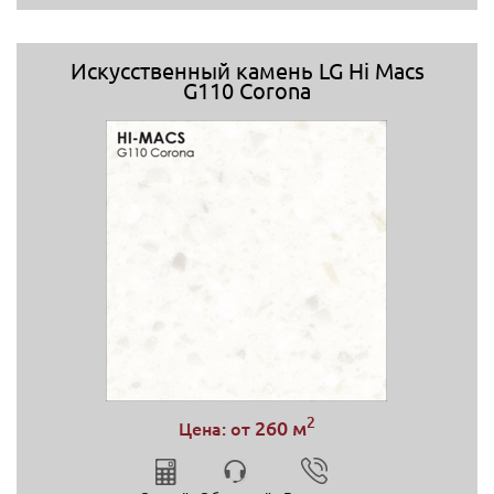
Искусственный камень LG Hi Macs
G110 Corona
2
260 м
Цена: от