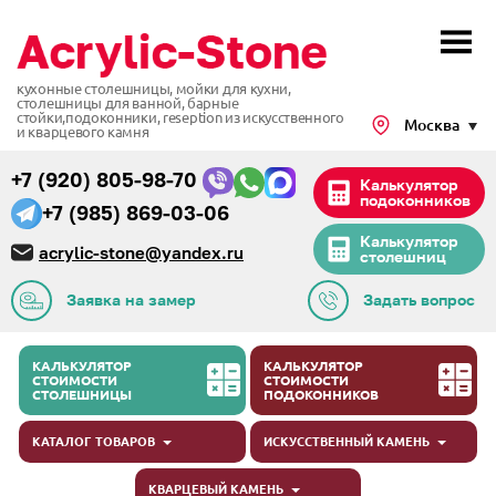
кухонные столешницы, мойки для кухни,
столешницы для ванной, барные
стойки,подоконники,
reseption из искусственного
Москва
и кварцевого камня
+7 (920) 805-98-70
Калькулятор
подоконников
+7 (985) 869-03-06
Калькулятор
acrylic-stone@yandex.ru
столешниц
Заявка на замер
Задать вопрос
КАЛЬКУЛЯТОР
КАЛЬКУЛЯТОР
СТОИМОСТИ
СТОИМОСТИ
СТОЛЕШНИЦЫ
ПОДОКОННИКОВ
КАТАЛОГ ТОВАРОВ
ИСКУССТВЕННЫЙ КАМЕНЬ
КВАРЦЕВЫЙ КАМЕНЬ