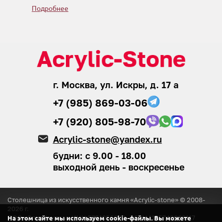
Подробнее
г. Москва, ул. Искры, д. 17 а
+7 (985) 869-03-06
+7 (920) 805-98-70
Acrylic-stone@yandex.ru
будни: с 9.00 - 18.00
выходной день - воскресенье
Столешница из искусственного камня «Acrylic-stone» © 2008-
2026
г.
ООО «ЭлитКамень»
ИНН 5751056920, ОГРН 1155749008117
На этом сайте мы используем cookie-файлы. Вы можете