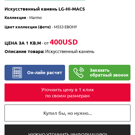
Искусственный камень LG-HI-MACS
Коллекция
- M
armo
Цвет
коллекции (фото)
-
M553 EBONY
400USD
ЦЕНА ЗА 1 КВ.М
- от
Описание товара:
Искусственный камень
Заказать
Он-лайн расчет
обратный звонок
Уточнить цену в 1 клик
по своим размерам
Купил бы, но нужно...
НУЖНО УТОЧНИТЬ ИНФОРМАЦИЮ?