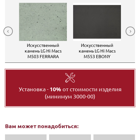
ный
Искусственный
Искусственный
Ис
Macs
камень LG Hi Macs
камень LG Hi Macs
кам
SA
M503 FERRARA
M553 EBONY
M
Установка -
10%
от стоимости изделия
(минимум 3000-00)
Вам может понадобиться: