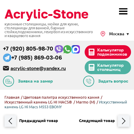
кухонные столешницы, мойки для кухни,
столешницы для ванной, барные
стойки,подоконники,
reseption из искусственного
Москва
и кварцевого камня
+7 (920) 805-98-70
Калькулятор
подоконников
+7 (985) 869-03-06
Калькулятор
acrylic-stone@yandex.ru
столешниц
Заявка на замер
Задать вопрос
Главная
/
Цветовая палитра искусственного камня
/
Искусственный камень LG HI MACS®
/
Marmo (M)
/
Искусственный
камень LG Hi Macs M553 EBONY