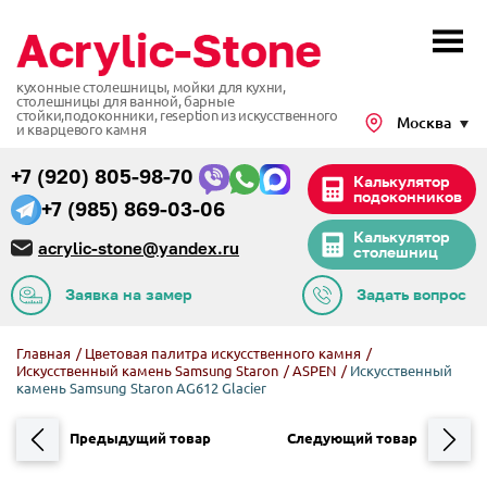
кухонные столешницы, мойки для кухни,
столешницы для ванной, барные
стойки,подоконники,
reseption из искусственного
Москва
и кварцевого камня
+7 (920) 805-98-70
Калькулятор
подоконников
+7 (985) 869-03-06
Калькулятор
acrylic-stone@yandex.ru
столешниц
Заявка на замер
Задать вопрос
Главная
/
Цветовая палитра искусственного камня
/
Искусственный камень Samsung Staron
/
ASPEN
/
Искусственный
камень Samsung Staron AG612 Glacier