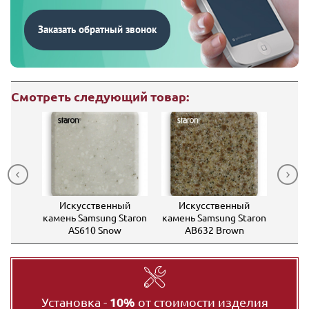
Заказать обратный звонок
Смотреть следующий товар:
ный
Искусственный
Искусственный
Ис
Staron
камень Samsung Staron
камень Samsung Staron
камен
e
AS610 Snow
AB632 Brown
A
Установка -
10%
от стоимости изделия