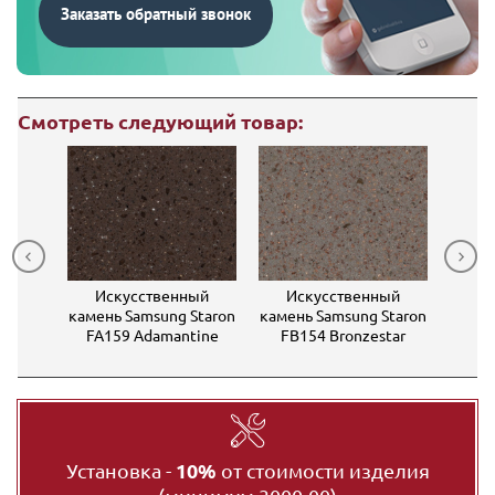
Заказать обратный звонок
Смотреть следующий товар:
ный
Искусственный
Искусственный
Ис
Staron
камень Samsung​ Staron
камень Samsung​ Staron
камен
n
FA159 Adamantine
FB154 Bronzestar
Установка -
10%
от стоимости изделия