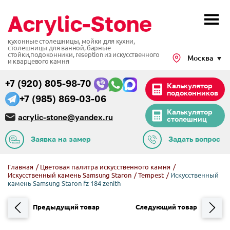
кухонные столешницы, мойки для кухни,
столешницы для ванной, барные
стойки,подоконники,
reseption из искусственного
Москва
и кварцевого камня
+7 (920) 805-98-70
Калькулятор
подоконников
+7 (985) 869-03-06
Калькулятор
acrylic-stone@yandex.ru
столешниц
Заявка на замер
Задать вопрос
Главная
/
Цветовая палитра искусственного камня
/
Искусственный камень Samsung Staron
/
Tempest
/
Искусственный
камень Samsung​ Staron fz 184 zenith