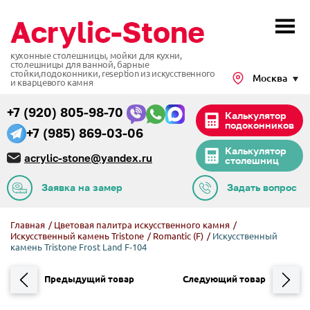
кухонные столешницы, мойки для кухни,
столешницы для ванной, барные
стойки,подоконники,
reseption из искусственного
Москва
и кварцевого камня
+7 (920) 805-98-70
Калькулятор
подоконников
+7 (985) 869-03-06
Калькулятор
acrylic-stone@yandex.ru
столешниц
Заявка на замер
Задать вопрос
Главная
/
Цветовая палитра искусственного камня
/
Искусственный камень Tristone
/
Romantic (F)
/
Искусственный
камень Tristone Frost Land F-104