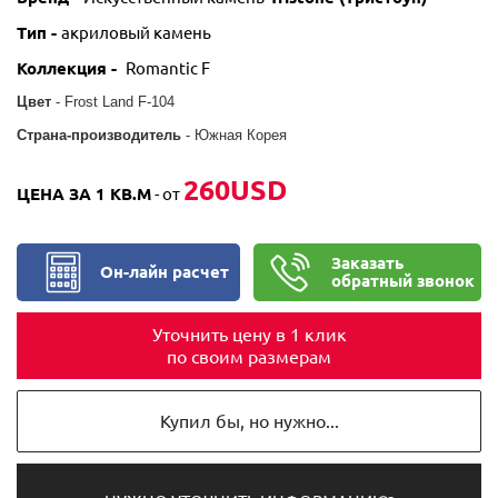
Тип -
акриловый камень
Коллекция -
Romantic F
Цвет
- Frost Land F-104
Страна-производитель
- Южная Корея
260USD
ЦЕНА ЗА 1 КВ.М
- от
Заказать
Он-лайн расчет
обратный звонок
Уточнить цену в 1 клик
по своим размерам
Купил бы, но нужно...