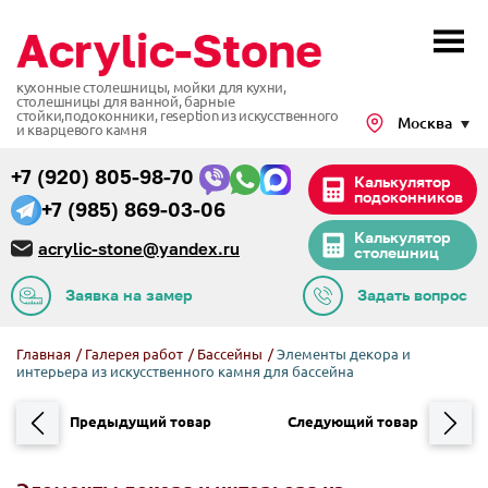
кухонные столешницы, мойки для кухни,
столешницы для ванной, барные
стойки,подоконники,
reseption из искусственного
Москва
и кварцевого камня
+7 (920) 805-98-70
Калькулятор
подоконников
+7 (985) 869-03-06
Калькулятор
acrylic-stone@yandex.ru
столешниц
Заявка на замер
Задать вопрос
Главная
/
Галерея работ
/
Бассейны
/
Элементы декора и
интерьера из искусственного камня для бассейна