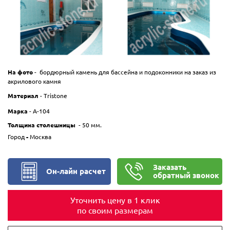
На фото
- бордюрный камень для бассейна и подоконники на заказ из
акрилового камня
Материал
-
Tristone
Марка
-
A-104
Толщина столешницы
- 50 мм.
Город
-
Москва
Заказать
Он-лайн расчет
обратный звонок
Уточнить цену в 1 клик
по своим размерам