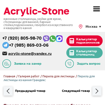
кухонные столешницы, мойки для кухни,
столешницы для ванной, барные
стойки,подоконники,
reseption из искусственного
Москва
и кварцевого камня
+7 (920) 805-98-70
Калькулятор
подоконников
+7 (985) 869-03-06
Калькулятор
acrylic-stone@yandex.ru
столешниц
Заявка на замер
Задать вопрос
Главная
/
Галерея работ
/
Перила для лестницы
/
Перила для
лестницы из камня Грандекс