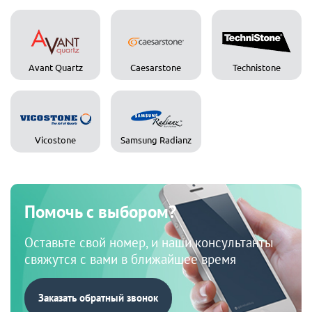
Avant Quartz
Caesarstone
Technistone
Vicostone
Samsung Radianz
Помочь с выбором?
Оставьте свой номер, и наши консультанты
свяжутся с вами в ближайшее время
Заказать обратный звонок