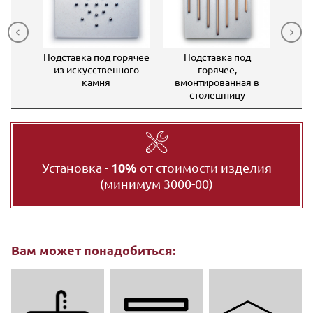
ска из
Подставка под горячее
Подставка под
В
 камня
из искусственного
горячее,
столе
камня
вмонтированная в
столешницу
Установка -
10%
от стоимости изделия
(минимум 3000-00)
Вам может понадобиться: