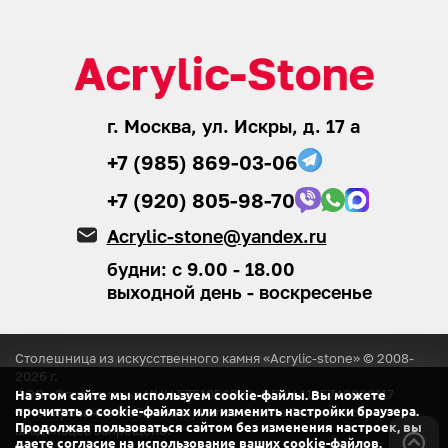
г. Москва, ул. Искры, д. 17 а
+7 (985) 869-03-06
+7 (920) 805-98-70
Acrylic-stone@yandex.ru
будни: с 9.00 - 18.00
выходной день - воскресенье
Столешница из искусственного камня «Acrylic-stone» © 2008-
2026
г.
ООО «ЭлитКамень»
ИНН 5751056920, ОГРН 1155749008117
На этом сайте мы используем cookie-файлы. Вы можете
® Копирование любых материалов с сайта
без согласия
прочитать о cookie-файлах или изменить настройки браузера.
Продолжая пользоваться сайтом без изменения настроек, вы
владельцев запрещено.
даете согласие на использование ваших cookie-файлов.