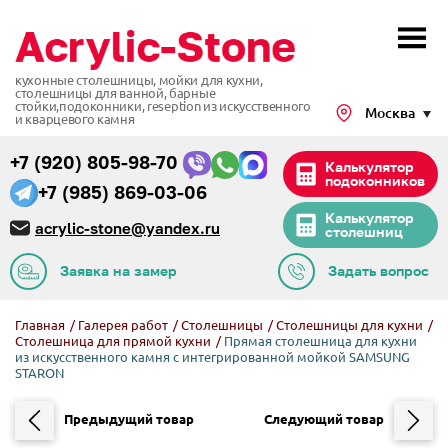
кухонные столешницы, мойки для кухни,
столешницы для ванной, барные
стойки,подоконники,
reseption из искусственного
Москва
и кварцевого камня
+7 (920) 805-98-70
Калькулятор
подоконников
+7 (985) 869-03-06
Калькулятор
acrylic-stone@yandex.ru
столешниц
Заявка на замер
Задать вопрос
Главная
/
Галерея работ
/
Столешницы
/
Столешницы для кухни
/
Столешница для прямой кухни
/
Прямая столешница для кухни
из искусственного камня с интегрированной мойкой SAMSUNG
STARON