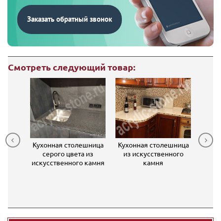
Заказать обратный звонок
Смотреть следующий товар:
 с
Кухонная столешница
Кухонная столешница
Угло
й,
серого цвета из
из искусственного
из 
кой и
искусственного камня
камня
к
усом