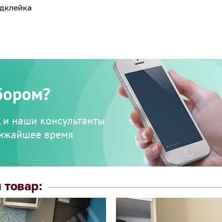
одклейка
бором?
, и наши консультанты
лижайшее время
 товар: