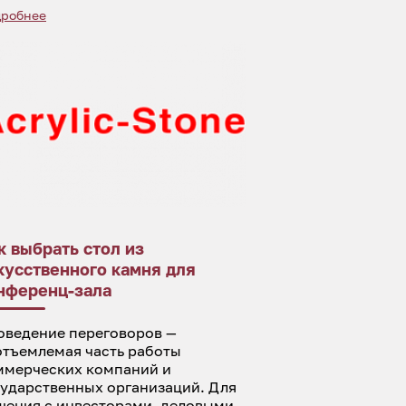
робнее
к выбрать стол из
кусственного камня для
нференц-зала
оведение переговоров —
отъемлемая часть работы
ммерческих компаний и
сударственных организаций. Для
щения с инвесторами, деловыми