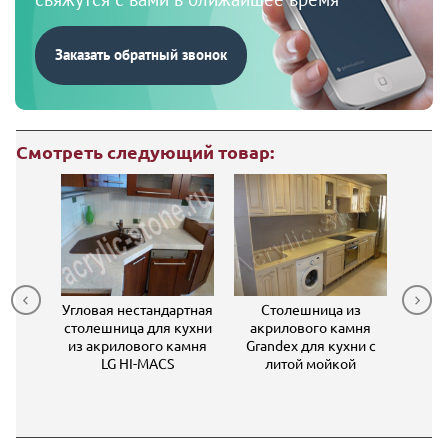
Заказать обратный звонок
Смотреть следующий товар:
 из
Угловая нестандартная
Столешница из
С
 камня
столешница для кухни
акрилового камня
искус
из акрилового камня
Grandex для кухни с
в
ной
LG HI-MACS
литой мойкой