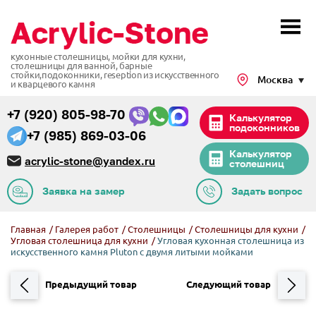
кухонные столешницы, мойки для кухни,
столешницы для ванной, барные
стойки,подоконники,
reseption из искусственного
Москва
и кварцевого камня
+7 (920) 805-98-70
Калькулятор
подоконников
+7 (985) 869-03-06
Калькулятор
acrylic-stone@yandex.ru
столешниц
Заявка на замер
Задать вопрос
Главная
/
Галерея работ
/
Столешницы
/
Столешницы для кухни
/
Угловая столешница для кухни
/
Угловая кухонная столешница из
искусственного камня Pluton с двумя литыми мойками