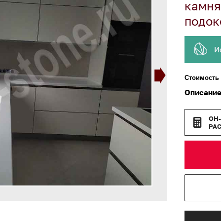
камня
подок
И
Стоимость 
Описание
ОН
РА