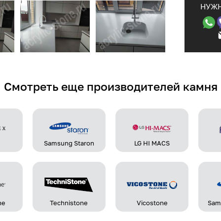
НУЖН
Смотреть еще производителей камня
Samsung Staron
LG HI MACS
ne
Technistone
Vicostone
Sam