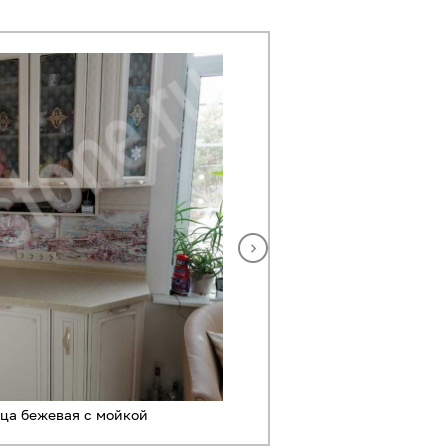
ца бежевая с мойкой
Кухонная столеш