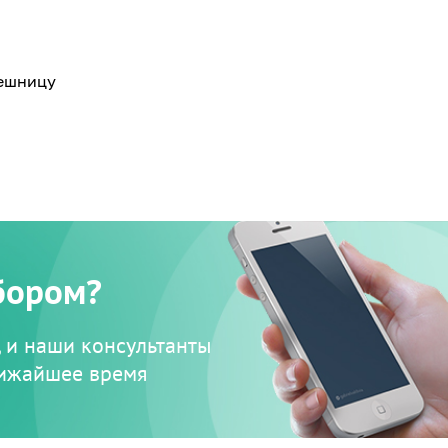
ешницу
бором?
, и наши консультанты
лижайшее время