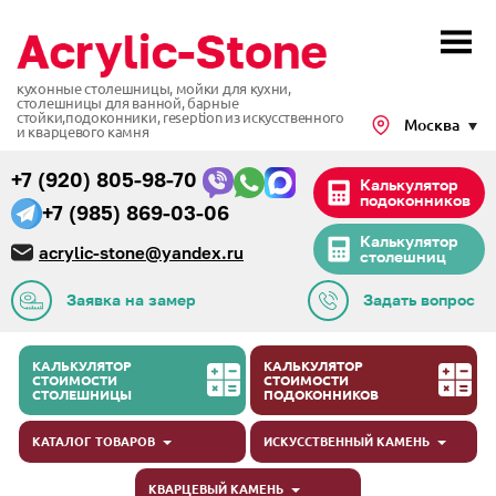
кухонные столешницы, мойки для кухни,
столешницы для ванной, барные
стойки,подоконники,
reseption из искусственного
Москва
и кварцевого камня
+7 (920) 805-98-70
Калькулятор
подоконников
+7 (985) 869-03-06
Калькулятор
acrylic-stone@yandex.ru
столешниц
Заявка на замер
Задать вопрос
КАЛЬКУЛЯТОР
КАЛЬКУЛЯТОР
СТОИМОСТИ
СТОИМОСТИ
СТОЛЕШНИЦЫ
ПОДОКОННИКОВ
КАТАЛОГ ТОВАРОВ
ИСКУССТВЕННЫЙ КАМЕНЬ
КВАРЦЕВЫЙ КАМЕНЬ