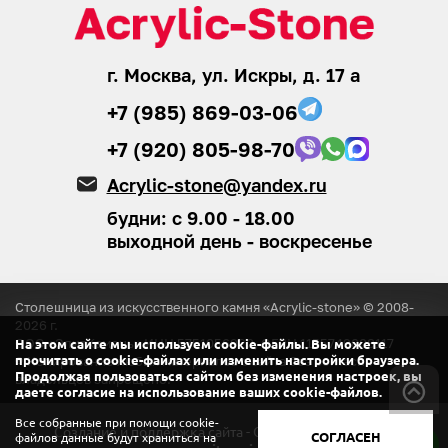
г. Москва, ул. Искры, д. 17 а
+7 (985) 869-03-06
+7 (920) 805-98-70
Acrylic-stone@yandex.ru
будни: с 9.00 - 18.00
выходной день - воскресенье
Столешница из искусственного камня «Acrylic-stone» © 2008-
2026
г.
ООО «ЭлитКамень»
ИНН 5751056920, ОГРН 1155749008117
На этом сайте мы используем cookie-файлы. Вы можете
прочитать о cookie-файлах или изменить настройки браузера.
® Копирование любых материалов с сайта
без согласия
Продолжая пользоваться сайтом без изменения настроек, вы
владельцев запрещено.
даете согласие на использование ваших cookie-файлов.
Все собранные при помощи cookie-
Создание и поддержка сайта - ООО «Регион центр».
СОГЛАСЕН
файлов данные будут храниться на