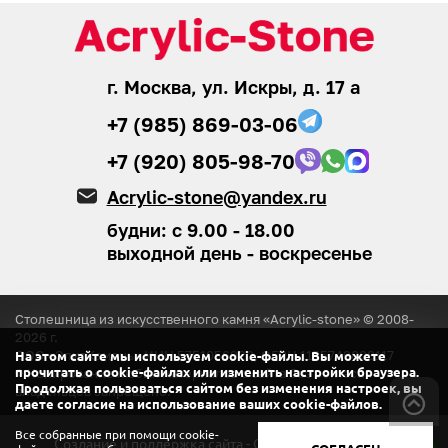
г. Москва, ул. Искры, д. 17 а
+7 (985) 869-03-06
+7 (920) 805-98-70
Acrylic-stone@yandex.ru
будни: с 9.00 - 18.00
выходной день - воскресенье
Столешница из искусственного камня «Acrylic-stone» © 2008-
2026
г.
ООО «ЭлитКамень»
ИНН 5751056920, ОГРН 1155749008117
На этом сайте мы используем cookie-файлы. Вы можете
прочитать о cookie-файлах или изменить настройки браузера.
® Копирование любых материалов с сайта
без согласия
Продолжая пользоваться сайтом без изменения настроек, вы
владельцев запрещено.
даете согласие на использование ваших cookie-файлов.
Все собранные при помощи cookie-
Создание и поддержка сайта - ООО «Регион центр».