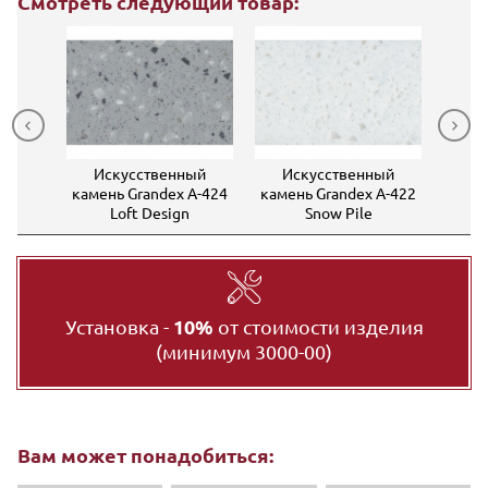
Смотреть следующий товар:
ный
Ис
Искусственный
Искусственный
 A-412
камен
камень Grandex A-424
камень Grandex A-422
om
Loft Design
Snow Pile
Установка -
10%
от стоимости изделия
(минимум 3000-00)
Вам может понадобиться: