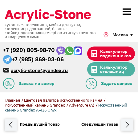
кухонные столешницы, мойки для кухни,
столешницы для ванной, барные
стойки,подоконники,
reseption из искусственного
Москва
и кварцевого камня
+7 (920) 805-98-70
Калькулятор
подоконников
+7 (985) 869-03-06
Калькулятор
acrylic-stone@yandex.ru
столешниц
Заявка на замер
Задать вопрос
Главная
/
Цветовая палитра искусственного камня
/
Искусственный камень Grandex
/
Adventure (A)
/
Искусственный
камень Grandex A-426 Onyx