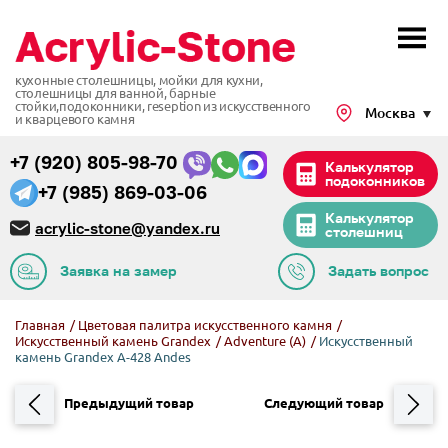
кухонные столешницы, мойки для кухни,
столешницы для ванной, барные
стойки,подоконники,
reseption из искусственного
Москва
и кварцевого камня
+7 (920) 805-98-70
Калькулятор
подоконников
+7 (985) 869-03-06
Калькулятор
acrylic-stone@yandex.ru
столешниц
Заявка на замер
Задать вопрос
Главная
/
Цветовая палитра искусственного камня
/
Искусственный камень Grandex
/
Adventure (A)
/
Искусственный
камень Grandex A-428 Andes