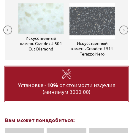
ный
Искусственный
Ис
Искусственный
J-508
камень Grandex J-504
камен
камень Grandex J-511
own
Cut Diamond
C
Terazzo Nero
Установка -
10%
от стоимости изделия
(минимум 3000-00)
Вам может понадобиться: