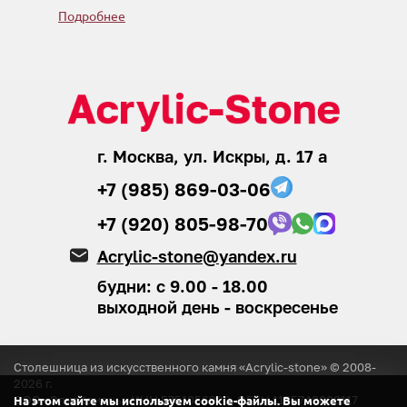
Подробнее
г. Москва, ул. Искры, д. 17 а
+7 (985) 869-03-06
+7 (920) 805-98-70
Acrylic-stone@yandex.ru
будни: с 9.00 - 18.00
выходной день - воскресенье
Столешница из искусственного камня «Acrylic-stone» © 2008-
2026
г.
ООО «ЭлитКамень»
ИНН 5751056920, ОГРН 1155749008117
На этом сайте мы используем cookie-файлы. Вы можете