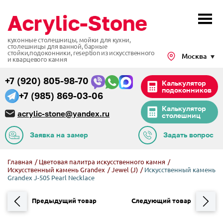
кухонные столешницы, мойки для кухни,
столешницы для ванной, барные
стойки,подоконники,
reseption из искусственного
Москва
и кварцевого камня
+7 (920) 805-98-70
Калькулятор
подоконников
+7 (985) 869-03-06
Калькулятор
acrylic-stone@yandex.ru
столешниц
Заявка на замер
Задать вопрос
Главная
/
Цветовая палитра искусственного камня
/
Искусственный камень Grandex
/
Jewel (J)
/
Искусственный камень
Grandex J-505 Pearl Necklace