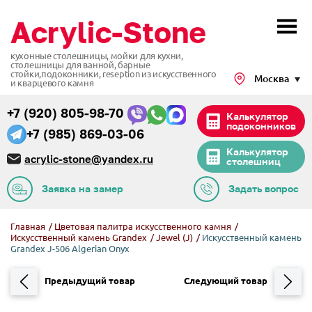
кухонные столешницы, мойки для кухни,
столешницы для ванной, барные
стойки,подоконники,
reseption из искусственного
Москва
и кварцевого камня
+7 (920) 805-98-70
Калькулятор
подоконников
+7 (985) 869-03-06
Калькулятор
acrylic-stone@yandex.ru
столешниц
Заявка на замер
Задать вопрос
Главная
/
Цветовая палитра искусственного камня
/
Искусственный камень Grandex
/
Jewel (J)
/
Искусственный камень
Grandex J-506 Algerian Onyx