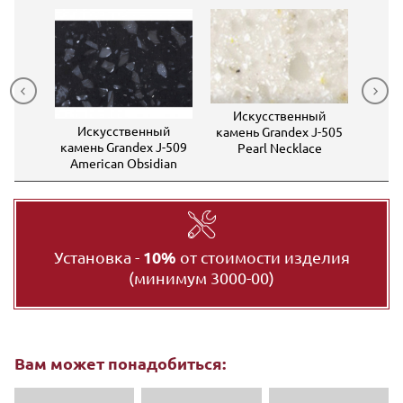
Искусственный
Ис
ный
Искусственный
камень Grandex J-505
каме
J-510
камень Grandex J-509
Pearl Necklace
co
American Obsidian
Установка -
10%
от стоимости изделия
(минимум 3000-00)
Вам может понадобиться: