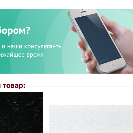
бором?
, и наши консультанты
лижайшее время
 товар: