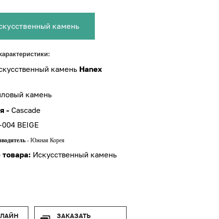
скусственный камень
характеристики:
скусственный камень
Hanex
иловый камень
я -
Cascade
-004 BEIGE
зводитель
- Южная Корея
 товара:
Искусственный камень
-ЛАЙН
ЗАКАЗАТЬ