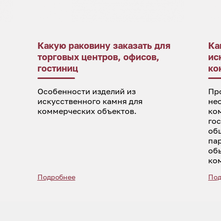
Какую раковину заказать для
Ка
торговых центров, офисов,
ис
гостиниц
ко
Особенности изделий из
Пр
искусственного камня для
не
коммерческих объектов.
ко
го
об
па
об
ко
Подробнее
Под