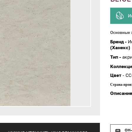
И
Основные 
Бренд -
И
(Ханекс)
Тип -
акр
Коллекци
Цвет
-
CC
Страна-прои
Описание
ОН