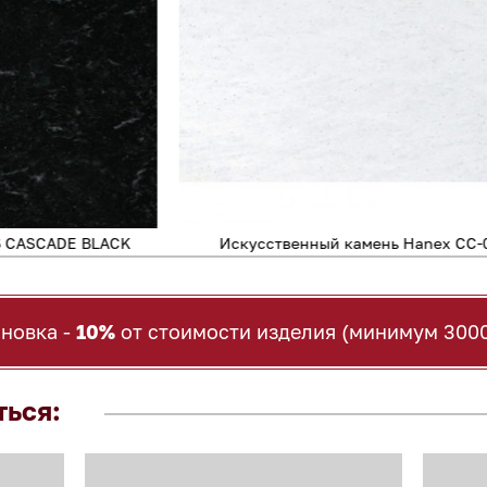
nex CC-001 CASCADE ICE
Искусственный камень H
ановка -
10%
от стоимости изделия (минимум 3000
ться: