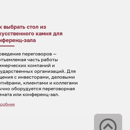
к выбрать стол из
кусственного камня для
нференц-зала
оведение переговоров —
отъемлемая часть работы
ммерческих компаний и
сударственных организаций. Для
щения с инвесторами, деловыми
ртнёрами, клиентами и коллегами
ычно оборудуется переговорная
мната или конференц-зал.
робнее