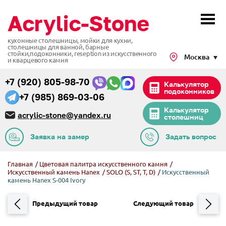
кухонные столешницы, мойки для кухни,
столешницы для ванной, барные
стойки,подоконники,
reseption из искусственного
Москва
и кварцевого камня
+7 (920) 805-98-70
Калькулятор
подоконников
+7 (985) 869-03-06
Калькулятор
acrylic-stone@yandex.ru
столешниц
Заявка на замер
Задать вопрос
Главная
/
Цветовая палитра искусственного камня
/
Искусственный камень Hanex
/
SOLO (S, ST, T, D)
/
Искусственный
камень Hanex S-004 Ivory