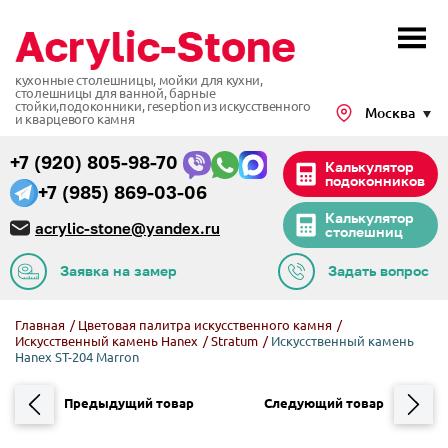
кухонные столешницы, мойки для кухни,
столешницы для ванной, барные
стойки,подоконники,
reseption из искусственного
Москва
и кварцевого камня
+7 (920) 805-98-70
Калькулятор
подоконников
+7 (985) 869-03-06
Калькулятор
acrylic-stone@yandex.ru
столешниц
Заявка на замер
Задать вопрос
Главная
/
Цветовая палитра искусственного камня
/
Искусственный камень Hanex
/
Stratum
/
Искусственный камень
Hanex ST-204 Marron