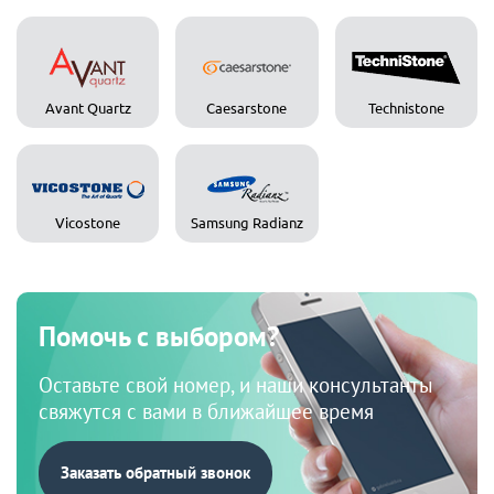
Avant Quartz
Caesarstone
Technistone
Vicostone
Samsung Radianz
Помочь с выбором?
Оставьте свой номер, и наши консультанты
свяжутся с вами в ближайшее время
Заказать обратный звонок