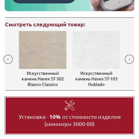
Смотреть следующий товар:
ный
Искусственный
Искусственный
Ис
T-204
камень Hanex ST-302
камень Hanex ST-103
каме
Bianco Classico
Nublado
Установка -
10%
от стоимости изделия
(минимум 3000-00)