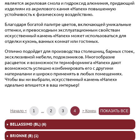
является акриловая смола и гидроксид алюминия, придающий
изделиям из акрилового камня «Hanex» повышенную
устойчивость к физическому воздействию.
Благодаря богатой палитре цветов, включающей уникальные
оттенки, и превосходным эксплуатационным свойствам
искусственный камень «Hanex» может использоваться для
отделки кухонь, ванных комнат или гостиных.
Отлично подойдет для
производства столешниц
,
барных стоек
,
эксклюзивной мебели,
подоконников
. Многообразие
расцветок и возможности термоформинга «Hanex» дают
возможность успешно комбинировать его с другими
материалами и широко применять в любых помещениях.
Чтобы вы ни выбрали, искусственный камень «Hanex»
идеально впишется в ваш интерьер!
Начало <
...
> Конец
ПОКАЗАТЬ ВСЕ
1
2
3
4
BELLASSIMO (BL) (6)
BRIONNE (B) (1)