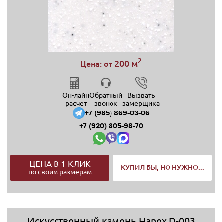
2
200 м
Цена: от
Он-лайн
Обратный
Вызвать
расчет
звонок
замерщика
+7 (985) 869-03-06
+7 (920) 805-98-70
ЦЕНА В 1 КЛИК
КУПИЛ БЫ, НО НУЖНО...
по своим размерам
Искусственный камень Hanex D-003