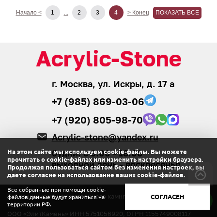
Начало <
...
> Конец
ПОКАЗАТЬ ВСЕ
1
2
3
4
г. Москва, ул. Искры, д. 17 а
+7 (985) 869-03-06
+7 (920) 805-98-70
Acrylic-stone@yandex.ru
будни: с 9.00 - 18.00
На этом сайте мы используем cookie-файлы. Вы можете
прочитать о cookie-файлах или изменить настройки браузера.
выходной день - воскресенье
Продолжая пользоваться сайтом без изменения настроек, вы
даете согласие на использование ваших cookie-файлов.
Все собранные при помощи cookie-
Столешница из искусственного камня «Acrylic-stone» © 2008-
СОГЛАСЕН
файлов данные будут храниться на
территории РФ.
2026
г.
ООО «ЭлитКамень»
ИНН 5751056920, ОГРН 1155749008117