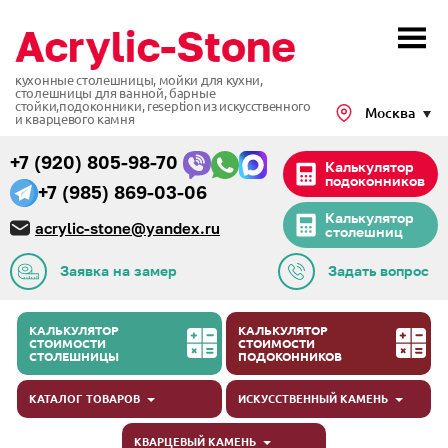
кухонные столешницы, мойки для кухни,
столешницы для ванной, барные
стойки,подоконники,
reseption из искусственного
Москва
и кварцевого камня
+7 (920) 805-98-70
Калькулятор
подоконников
+7 (985) 869-03-06
Калькулятор
acrylic-stone@yandex.ru
столешниц
Заявка на замер
Задать вопрос
КАЛЬКУЛЯТОР
КАЛЬКУЛЯТОР
СТОИМОСТИ
СТОИМОСТИ
СТОЛЕШНИЦЫ
ПОДОКОННИКОВ
КАТАЛОГ ТОВАРОВ
ИСКУССТВЕННЫЙ КАМЕНЬ
КВАРЦЕВЫЙ КАМЕНЬ