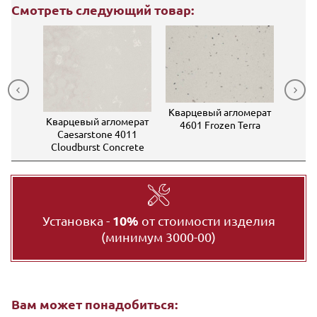
Смотреть следующий товар:
Квар
Кварцевый агломерат
мерат
Кварцевый агломерат
Caesa
4601 Frozen Terra
4 Airy
Caesarstone 4011
Cloudburst Concrete
Установка -
10%
от стоимости изделия
(минимум 3000-00)
Вам может понадобиться: