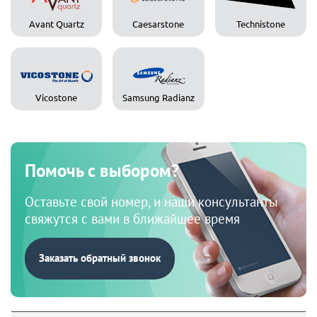
Avant Quartz
Caesarstone
Technistone
Vicostone
Samsung Radianz
Помочь с выбором?
Оставьте свой номер, и наши консультанты
свяжутся с вами в ближайшее время
Заказать обратный звонок