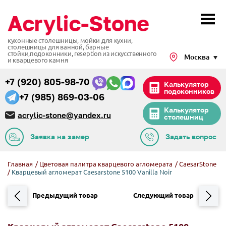
кухонные столешницы, мойки для кухни,
столешницы для ванной, барные
стойки,подоконники,
reseption из искусственного
Москва
и кварцевого камня
+7 (920) 805-98-70
Калькулятор
подоконников
+7 (985) 869-03-06
Калькулятор
acrylic-stone@yandex.ru
столешниц
Заявка на замер
Задать вопрос
Главная
/
Цветовая палитра кварцевого агломерата
/
CaesarStone
/
Кварцевый агломерат Caesarstone 5100 Vanilla Noir