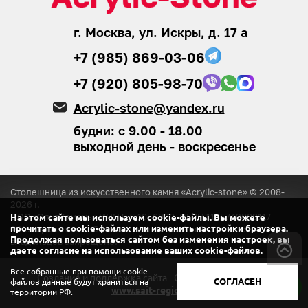
г. Москва, ул. Искры, д. 17 а
+7 (985) 869-03-06
+7 (920) 805-98-70
Acrylic-stone@yandex.ru
будни: с 9.00 - 18.00
выходной день - воскресенье
Столешница из искусственного камня «Acrylic-stone» © 2008-
2026
г.
ООО «ЭлитКамень»
ИНН 5751056920, ОГРН 1155749008117
На этом сайте мы используем cookie-файлы. Вы можете
® Копирование любых материалов с сайта
без согласия
прочитать о cookie-файлах или изменить настройки браузера.
Продолжая пользоваться сайтом без изменения настроек, вы
владельцев запрещено.
даете согласие на использование ваших cookie-файлов.
Все собранные при помощи cookie-
Создание и поддержка сайта - ООО «Регион центр».
СОГЛАСЕН
файлов данные будут храниться на
www.sait-region.ru
территории РФ.