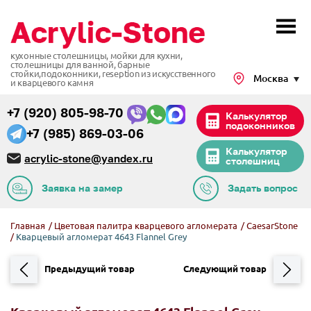
кухонные столешницы, мойки для кухни,
столешницы для ванной, барные
стойки,подоконники,
reseption из искусственного
Москва
и кварцевого камня
+7 (920) 805-98-70
Калькулятор
подоконников
+7 (985) 869-03-06
Калькулятор
acrylic-stone@yandex.ru
столешниц
Заявка на замер
Задать вопрос
Главная
/
Цветовая палитра кварцевого агломерата
/
CaesarStone
/
Кварцевый агломерат 4643 Flannel Grey