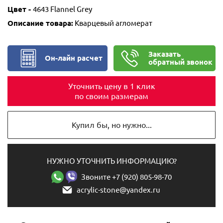
Цвет -
​​​​​​4643 Flannel Grey
Описание товара:
Кварцевый агломерат
Заказать
Он-лайн расчет
обратный звонок
Уточнить цену в 1 клик
по своим размерам
Купил бы, но нужно...
НУЖНО УТОЧНИТЬ ИНФОРМАЦИЮ?
Звоните +7 (920) 805-98-70
acrylic-stone@yandex.ru