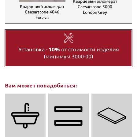
Кварцевый агломерат
Квар
мерат
Кварцевый агломерат
Caesarstone 5000
Ca
immer
Caesarstone 4046
London Grey
Excava
Установка -
10%
от стоимости изделия
(минимум 3000-00)
Вам может понадобиться: