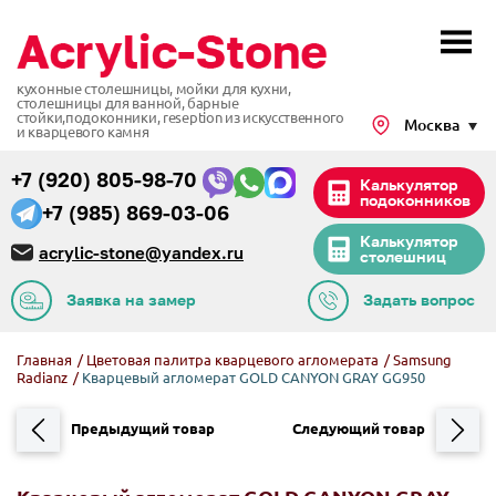
кухонные столешницы, мойки для кухни,
столешницы для ванной, барные
стойки,подоконники,
reseption из искусственного
Москва
и кварцевого камня
+7 (920) 805-98-70
Калькулятор
подоконников
+7 (985) 869-03-06
Калькулятор
acrylic-stone@yandex.ru
столешниц
Заявка на замер
Задать вопрос
Главная
/
Цветовая палитра кварцевого агломерата
/
Samsung
Radianz
/
Кварцевый агломерат GOLD CANYON GRAY GG950