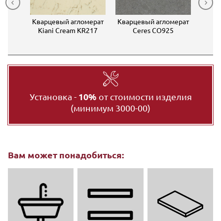
мерат
Кварцевый агломерат
Кварцевый агломерат
Квар
0
Kiani Cream KR217
Ceres CO925
BAHA
Установка -
10%
от стоимости изделия
(минимум 3000-00)
Вам может понадобиться: