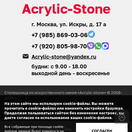
г. Москва, ул. Искры, д. 17 а
+7 (985) 869-03-06
+7 (920) 805-98-70
Acrylic-stone@yandex.ru
будни: с 9.00 - 18.00
выходной день - воскресенье
Столешница из искусственного камня «Acrylic-stone» © 2008-
2026
г.
ООО «ЭлитКамень»
ИНН 5751056920, ОГРН 1155749008117
На этом сайте мы используем cookie-файлы. Вы можете
® Копирование любых материалов с сайта
без согласия
прочитать о cookie-файлах или изменить настройки браузера.
Продолжая пользоваться сайтом без изменения настроек, вы
владельцев запрещено.
даете согласие на использование ваших cookie-файлов.
Все собранные при помощи cookie-
Создание и поддержка сайта - ООО «Регион центр».
СОГЛАСЕН
файлов данные будут храниться на