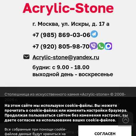
г. Москва, ул. Искры, д. 17 а
+7 (985) 869-03-06
+7 (920) 805-98-70
Acrylic-stone@yandex.ru
будни: с 9.00 - 18.00
выходной день - воскресенье
Столешница из искусственного камня «Acrylic-stone» © 2008-
2026
г.
ООО «ЭлитКамень»
ИНН 5751056920, ОГРН 1155749008117
На этом сайте мы используем cookie-файлы. Вы можете
® Копирование любых материалов с сайта
без согласия
прочитать о cookie-файлах или изменить настройки браузера.
Продолжая пользоваться сайтом без изменения настроек, вы
владельцев запрещено.
даете согласие на использование ваших cookie-файлов.
Все собранные при помощи cookie-
Создание и поддержка сайта - ООО «Регион центр».
СОГЛАСЕН
файлов данные будут храниться на