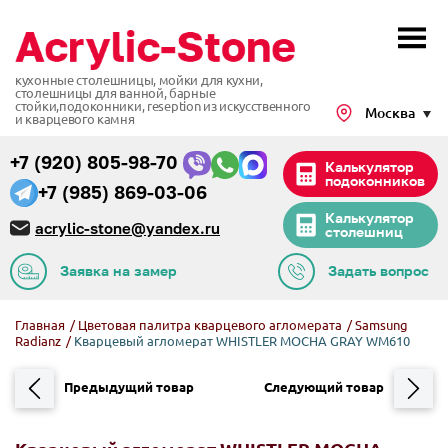
кухонные столешницы, мойки для кухни,
столешницы для ванной, барные
стойки,подоконники,
reseption из искусственного
Москва
и кварцевого камня
+7 (920) 805-98-70
Калькулятор
подоконников
+7 (985) 869-03-06
Калькулятор
acrylic-stone@yandex.ru
столешниц
Заявка на замер
Задать вопрос
Главная
/
Цветовая палитра кварцевого агломерата
/
Samsung
Radianz
/
Кварцевый агломерат WHISTLER MOCHA GRAY WM610