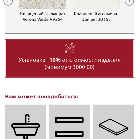
мерат
Кварцевый агломерат
Кварцевый агломерат
Квар
CHA
Verona Verde VV254
Juniper JU155
NW
Установка -
10%
от стоимости изделия
(минимум 3000-00)
Вам может понадобиться: