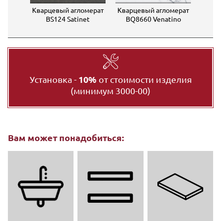
мерат
Кварцевый агломерат
Кварцевый агломерат
Квар
ight
BS124 Satinet
BQ8660 Venatino
B
Установка -
10%
от стоимости изделия
(минимум 3000-00)
Вам может понадобиться: