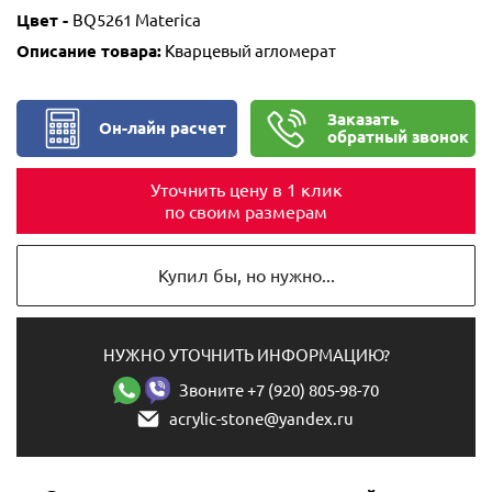
Цвет -
BQ5261 Materica
Описание товара:
Кварцевый агломерат
Заказать
Он-лайн расчет
обратный звонок
Уточнить цену в 1 клик
по своим размерам
Купил бы, но нужно...
НУЖНО УТОЧНИТЬ ИНФОРМАЦИЮ?
Звоните +7 (920) 805-98-70
acrylic-stone@yandex.ru