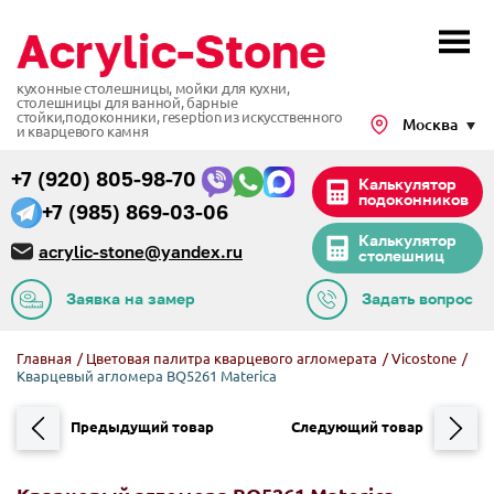
кухонные столешницы, мойки для кухни,
столешницы для ванной, барные
стойки,подоконники,
reseption из искусственного
Москва
и кварцевого камня
+7 (920) 805-98-70
Калькулятор
подоконников
+7 (985) 869-03-06
Калькулятор
acrylic-stone@yandex.ru
столешниц
Заявка на замер
Задать вопрос
Главная
/
Цветовая палитра кварцевого агломерата
/
Vicostone
/
Кварцевый агломера BQ5261 Materica