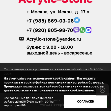
г. Москва, ул. Искры, д. 17 а
+7 (985) 869-03-06
+7 (920) 805-98-70
Acrylic-stone@yandex.ru
будни: с 9.00 - 18.00
выходной день - воскресенье
Столешница из искусственного камня «Acrylic-stone» © 2008-
2026
г.
ООО «ЭлитКамень»
ИНН 5751056920, ОГРН 1155749008117
На этом сайте мы используем cookie-файлы. Вы можете
® Копирование любых материалов с сайта
без согласия
прочитать о cookie-файлах или изменить настройки браузера.
Продолжая пользоваться сайтом без изменения настроек, вы
владельцев запрещено.
даете согласие на использование ваших cookie-файлов.
Все собранные при помощи cookie-
Создание и поддержка сайта - ООО «Регион центр».
СОГЛАСЕН
файлов данные будут храниться на
www.sait-region.ru
территории РФ.