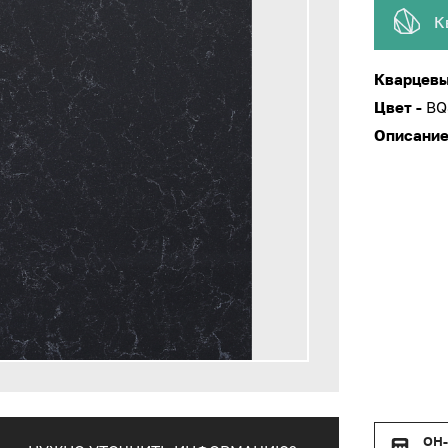
К
Кварцевы
Цвет -
BQ
Описание
ОН