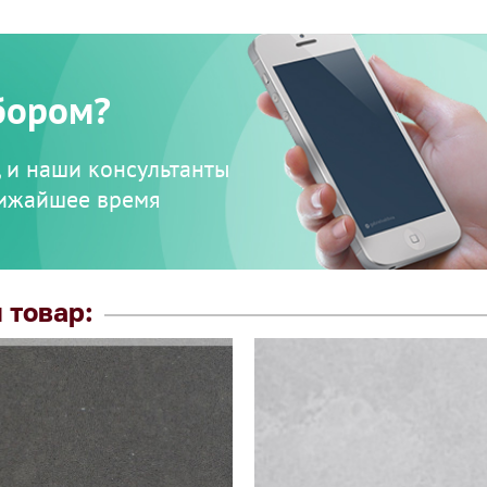
бором?
, и наши консультанты
лижайшее время
 товар: