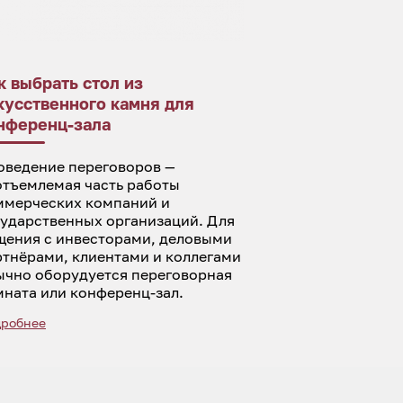
к выбрать стол из
кусственного камня для
нференц-зала
оведение переговоров —
отъемлемая часть работы
ммерческих компаний и
сударственных организаций. Для
щения с инвесторами, деловыми
ртнёрами, клиентами и коллегами
ычно оборудуется переговорная
мната или конференц-зал.
робнее