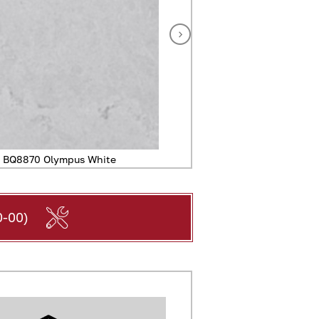
 BQ8870 Olympus White
Кварцевый агломе
-00)