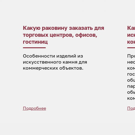
Какую раковину заказать для
Ка
торговых центров, офисов,
ис
гостиниц
ко
Особенности изделий из
Пр
искусственного камня для
не
коммерческих объектов.
ко
го
об
па
об
ко
Подробнее
Под