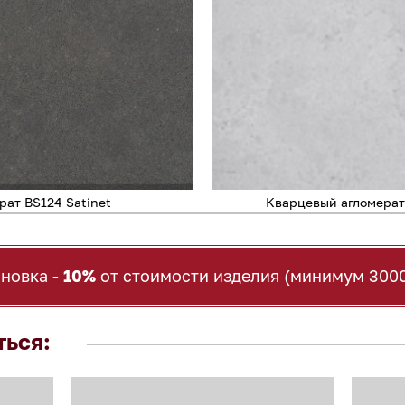
ат BS124 Satinet
Кварцевый агломерат
ановка -
10%
от стоимости изделия (минимум 3000
ться: