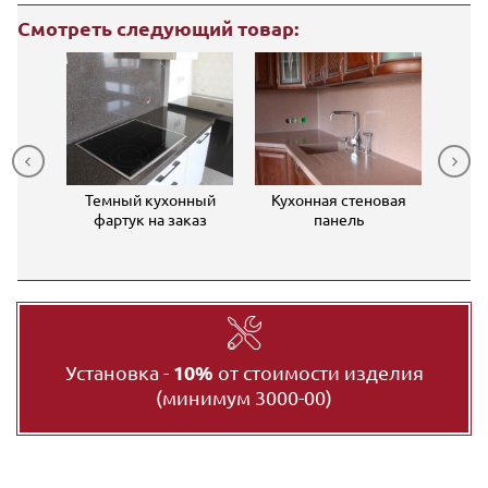
Смотреть следующий товар:
шница
Темный кухонный
Кухонная стеновая
С
ного
фартук на заказ
панель
стен
й и
Установка -
10%
от стоимости изделия
(минимум 3000-00)