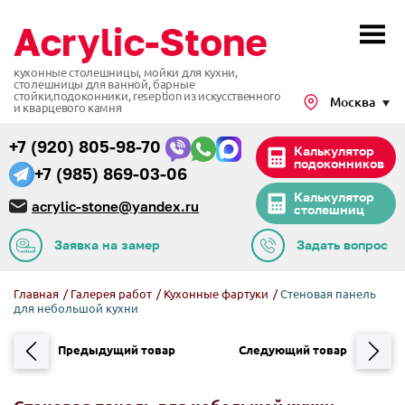
кухонные столешницы, мойки для кухни,
столешницы для ванной, барные
стойки,подоконники,
reseption из искусственного
Москва
и кварцевого камня
+7 (920) 805-98-70
Калькулятор
подоконников
+7 (985) 869-03-06
Калькулятор
acrylic-stone@yandex.ru
столешниц
Заявка на замер
Задать вопрос
Главная
/
Галерея работ
/
Кухонные фартуки
/
Стеновая панель
для небольшой кухни