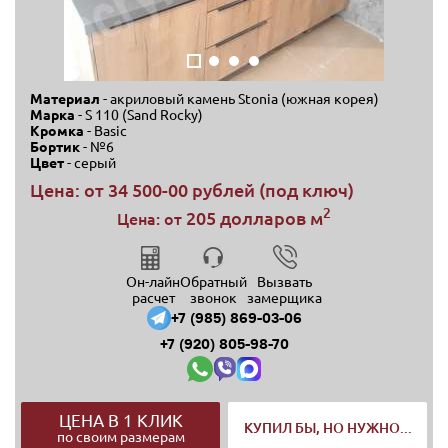
Материал
- акриловый камень Stonia (южная корея)
Марка
- S 110 (Sand Rocky)
Кромка
- Basic
Бортик
- №6
Цвет
- серый
Цена: от
34 500-00 рублей (под ключ)
2
205 долларов м
Цена: от
Он-лайн
Обратный
Вызвать
расчет
звонок
замерщика
+7 (985) 869-03-06
+7 (920) 805-98-70
ЦЕНА В 1 КЛИК
КУПИЛ БЫ, НО НУЖНО...
по своим размерам