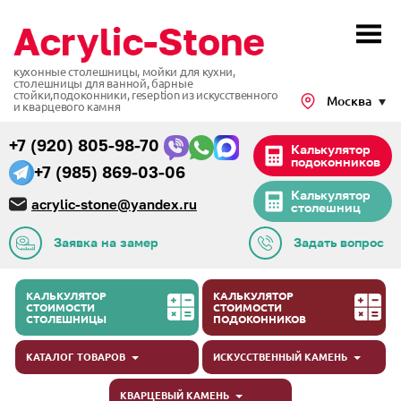
кухонные столешницы, мойки для кухни,
столешницы для ванной, барные
стойки,подоконники,
reseption из искусственного
Москва
и кварцевого камня
+7 (920) 805-98-70
Калькулятор
подоконников
+7 (985) 869-03-06
Калькулятор
acrylic-stone@yandex.ru
столешниц
Заявка на замер
Задать вопрос
КАЛЬКУЛЯТОР
КАЛЬКУЛЯТОР
СТОИМОСТИ
СТОИМОСТИ
СТОЛЕШНИЦЫ
ПОДОКОННИКОВ
КАТАЛОГ ТОВАРОВ
ИСКУССТВЕННЫЙ КАМЕНЬ
КВАРЦЕВЫЙ КАМЕНЬ