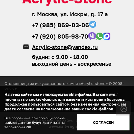
г. Москва, ул. Искры, д. 17 а
+7 (985) 869-03-06
+7 (920) 805-98-70
Acrylic-stone@yandex.ru
будни: с 9.00 - 18.00
выходной день - воскресенье
Столешница из искусственного камня «Acrylic-stone» © 2008-
2026
г.
ООО «ЭлитКамень»
ИНН 5751056920, ОГРН 1155749008117
На этом сайте мы используем cookie-файлы. Вы можете
® Копирование любых материалов с сайта
без согласия
прочитать о cookie-файлах или изменить настройки браузера.
Продолжая пользоваться сайтом без изменения настроек, вы
владельцев запрещено.
даете согласие на использование ваших cookie-файлов.
Все собранные при помощи cookie-
Создание и поддержка сайта - ООО «Регион центр».
СОГЛАСЕН
файлов данные будут храниться на
www.sait-region.ru
территории РФ.