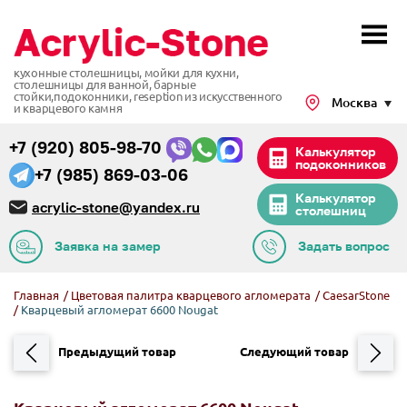
кухонные столешницы, мойки для кухни,
столешницы для ванной, барные
стойки,подоконники,
reseption из искусственного
Москва
и кварцевого камня
+7 (920) 805-98-70
Калькулятор
подоконников
+7 (985) 869-03-06
Калькулятор
acrylic-stone@yandex.ru
столешниц
Заявка на замер
Задать вопрос
Главная
/
Цветовая палитра кварцевого агломерата
/
CaesarStone
/
Кварцевый агломерат 6600 Nougat